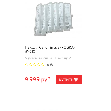
ПЗК для Canon imagePROGRAF
iPF610
6 цветов
гарантия - 18 месяцев*
0
1
2
3
4
5
9 999 руб.
КУПИТЬ