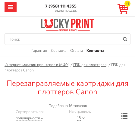
0
7 (958) 111 4355
отдел продаж
Гарантия
Доставка
Оплата
Контакты
Интернет-магазин принтеров и МФУ
/
ПЗК для плоттеров
/
ПЗК для
плоттеров Canon
Перезаправляемые картриджи для
плоттеров Canon
Подобрано 16 товаров
На странице:
Сортировать по:
Ф
18
популярности