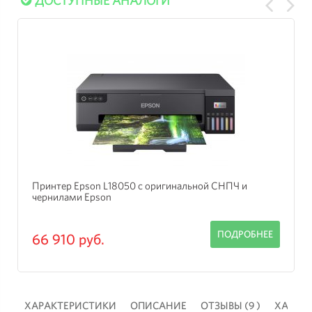
ДОСТУПНЫЕ АНАЛОГИ
Принтер Epson L18050 с оригинальной СНПЧ и
чернилами Epson
ПОДРОБНЕЕ
66 910 руб.
 )
ХАРАКТЕРИСТИКИ
ОПИСАНИЕ
ОТЗЫВЫ (9 )
ХАРАК