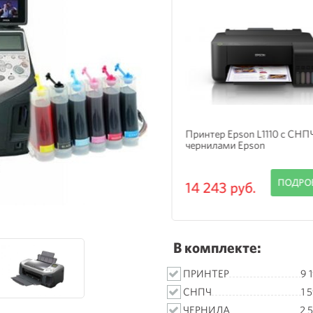
нтер Epson L8050 с
Принтер Epson L1110 с СНП
гинальной СНПЧ и чернилами
чернилами Epson
on
ПОДРОБНЕЕ
ПОДРО
 770 руб.
14 243 руб.
В комплекте:
ПРИНТЕР
9 
СНПЧ
1 
ЧЕРНИЛА
2 