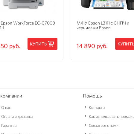
Epson WorkForce EC-C7000
МФУ Epson L3111 с СНПЧ и
ПЧ
чернилами Epson
КУПИТЬ
КУПИТ
350 руб.
14 890 руб.
 компании
Помощь
О нас
Контакты
Оплата и доставка
Как использовать промок
Гарантия
Связаться с нами