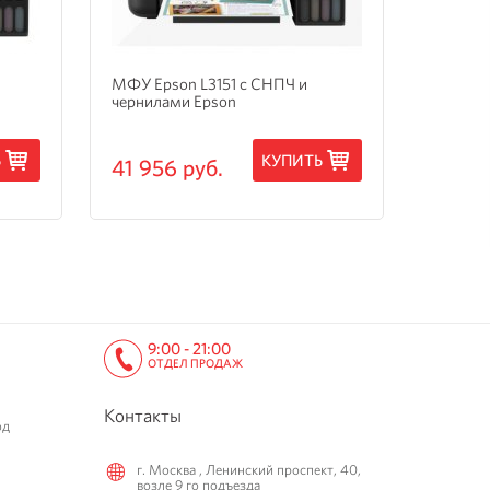
МФУ Epson L3151 с СНПЧ и
МФУ Ep
чернилами Epson
3205 с
Ь
КУПИТЬ
41 956 руб.
15 24
9:00 - 21:00
ОТДЕЛ ПРОДАЖ
Контакты
од
г. Москва , Ленинский проспект, 40,
возле 9 го подъезда