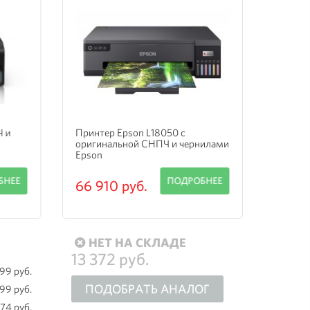
Ч и
Принтер Epson L18050 с
Принте
оригинальной СНПЧ и чернилами
оригин
Epson
Epson
БНЕЕ
ПОДРОБНЕЕ
66 910 руб.
37 77
НЕТ НА СКЛАДЕ
13 372 руб.
199 руб.
ПОДОБРАТЬ АНАЛОГ
599 руб.
574 руб.