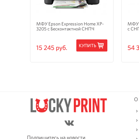
и
МФУ Epson Expression Home XP-
МФУ 
3205 с Бесконтактной СНПЧ
с СН
ТЬ
КУПИТЬ
15 245 руб.
54 
О
Подпишитесь на новости