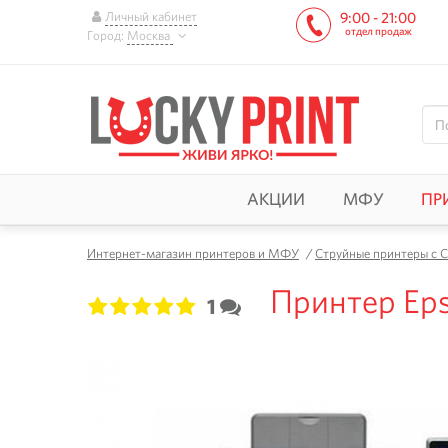
Личный кабинет
9:00 - 21:00
отдел продаж
Город:
Москва
АКЦИИ
МФУ
ПР
Интернет-магазин принтеров и МФУ
/
Струйные принтеры с 
Принтер Eps
1
1
2
3
4
5