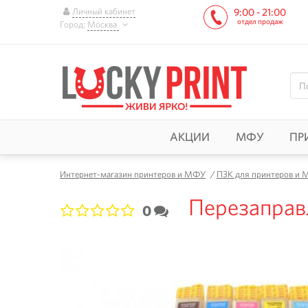
Личный кабинет
9:00 - 21:00
отдел продаж
Город:
Москва
АКЦИИ
МФУ
ПР
Интернет-магазин принтеров и МФУ
/
ПЗК для принтеров и
Перезаправ
0
1
2
3
4
5