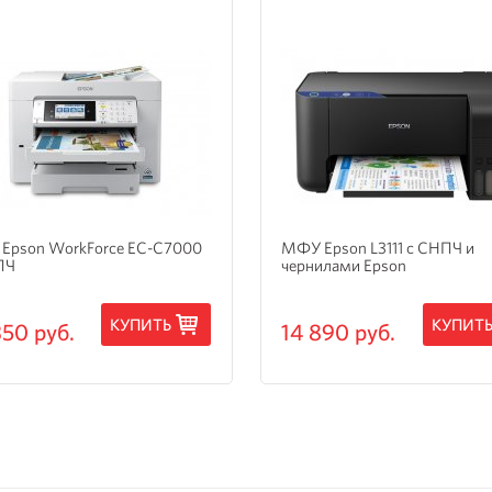
Epson WorkForce EC-C7000
МФУ Epson L3111 с СНПЧ и
ПЧ
чернилами Epson
КУПИТЬ
КУПИТ
350 руб.
14 890 руб.