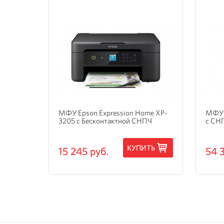
и
МФУ Epson Expression Home XP-
МФУ 
3205 с Бесконтактной СНПЧ
с СН
ТЬ
КУПИТЬ
15 245 руб.
54 