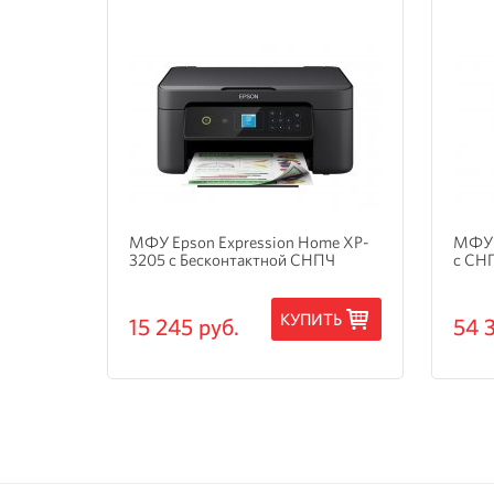
и
МФУ Epson Expression Home XP-
МФУ 
3205 с Бесконтактной СНПЧ
с СН
ТЬ
КУПИТЬ
15 245 руб.
54 