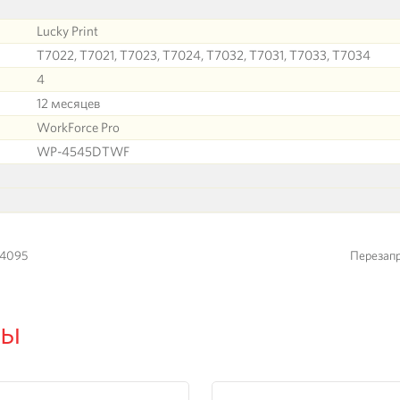
Lucky Print
T7022, T7021, T7023, T7024, T7032, T7031, T7033, T7034
4
12 месяцев
WorkForce Pro
WP-4545DTWF
-4095
Перезап
ры