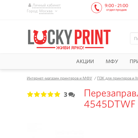
Личный кабинет
9:00 - 21:00
отдел продаж
Город:
Москва
АКЦИИ
МФУ
ПР
Интернет-магазин принтеров и МФУ
/
ПЗК для принтеров и
Перезаправ
3
1
2
3
4
5
4545DTWF