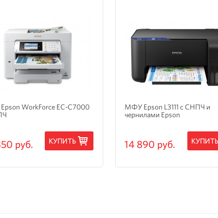
Epson WorkForce EC-C7000
МФУ Epson L3111 с СНПЧ и
ПЧ
чернилами Epson
КУПИТЬ
КУПИТ
350 руб.
14 890 руб.