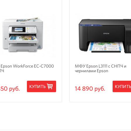
Epson WorkForce EC-C7000
МФУ Epson L3111 с СНПЧ и
ПЧ
чернилами Epson
КУПИТЬ
КУПИТ
350 руб.
14 890 руб.