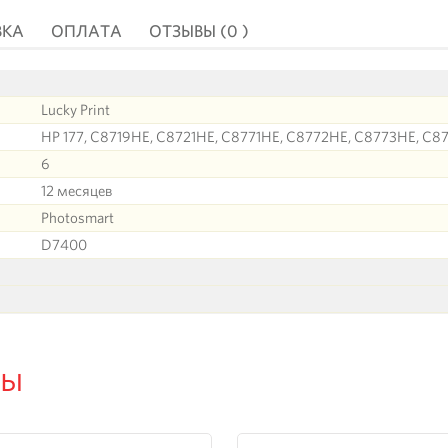
ВКА
ОПЛАТА
ОТЗЫВЫ (0 )
Lucky Print
HP 177, C8719HE, C8721HE, C8771HE, C8772HE, C8773HE, C87
6
12 месяцев
Photosmart
D7400
ры