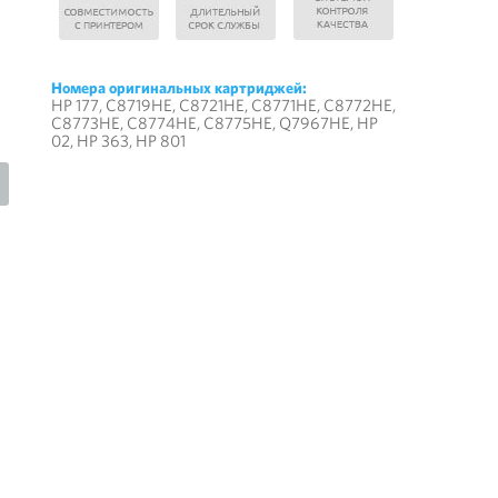
Номера оригинальных картриджей:
HP 177, C8719HE, C8721HE, C8771HE, C8772HE,
C8773HE, C8774HE, C8775HE, Q7967HE, HP
02, HP 363, HP 801