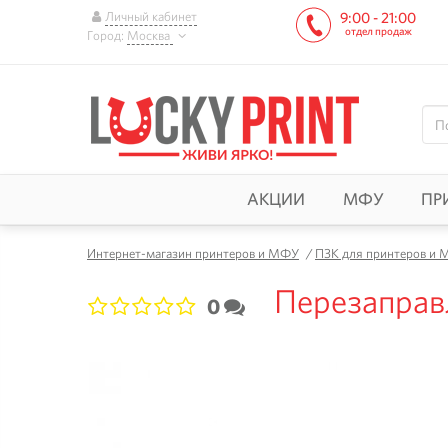
Личный кабинет
9:00 - 21:00
отдел продаж
Город:
Москва
АКЦИИ
МФУ
ПР
Интернет-магазин принтеров и МФУ
/
ПЗК для принтеров и
Перезаправ
0
1
2
3
4
5