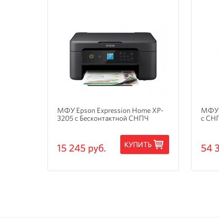
и
МФУ Epson Expression Home XP-
МФУ 
3205 с Бесконтактной СНПЧ
с СН
ТЬ
КУПИТЬ
15 245 руб.
54 