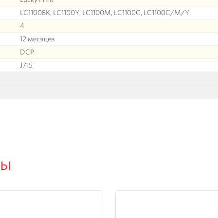
LC1100BK, LC1100Y, LC1100M, LC1100C, LC1100C/M/Y
4
12 месяцев
DCP
J715
ры