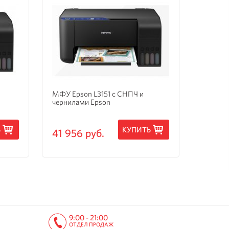
МФУ Epson L3151 с СНПЧ и
МФУ Ep
чернилами Epson
3205 с
Ь
КУПИТЬ
41 956 руб.
15 24
9:00 - 21:00
ОТДЕЛ ПРОДАЖ