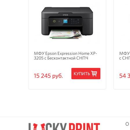
и
МФУ Epson Expression Home XP-
МФУ 
3205 с Бесконтактной СНПЧ
с СН
ТЬ
КУПИТЬ
15 245 руб.
54 
О