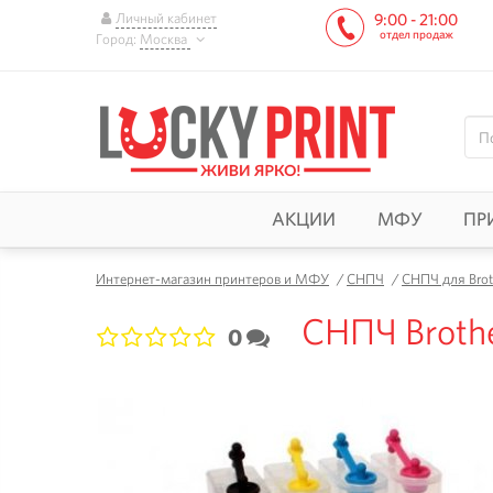
Личный кабинет
9:00 - 21:00
отдел продаж
Город:
Москва
АКЦИИ
МФУ
ПР
Интернет-магазин принтеров и МФУ
/
СНПЧ
/
СНПЧ для Brot
СНПЧ Brothe
0
1
2
3
4
5