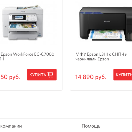
Epson WorkForce EC-C7000
МФУ Epson L3111 с СНПЧ и
ПЧ
чернилами Epson
КУПИТЬ
КУПИТ
350 руб.
14 890 руб.
 компании
Помощь