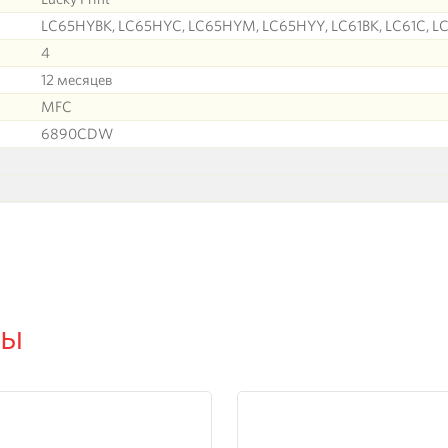
LC65HYBK, LC65HYC, LC65HYM, LC65HYY, LC61BK, LC61C, LC
4
12 месяцев
MFC
6890CDW
ры