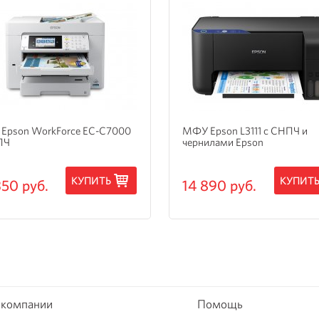
Epson WorkForce EC-C7000
МФУ Epson L3111 с СНПЧ и
ПЧ
чернилами Epson
КУПИТЬ
КУПИТ
350 руб.
14 890 руб.
 компании
Помощь