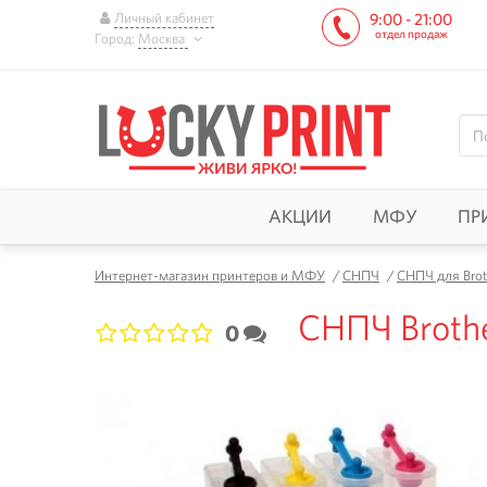
Личный кабинет
9:00 - 21:00
отдел продаж
Город:
Москва
АКЦИИ
МФУ
ПР
Интернет-магазин принтеров и МФУ
/
СНПЧ
/
СНПЧ для Brot
СНПЧ Broth
0
1
2
3
4
5