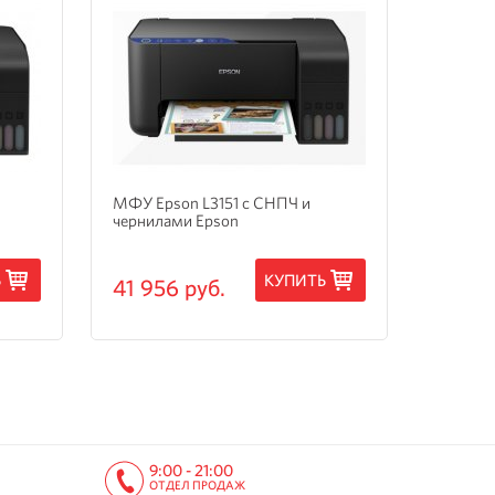
МФУ Epson L3151 с СНПЧ и
МФУ Ep
чернилами Epson
3205 с
Ь
КУПИТЬ
41 956 руб.
15 24
9:00 - 21:00
ОТДЕЛ ПРОДАЖ