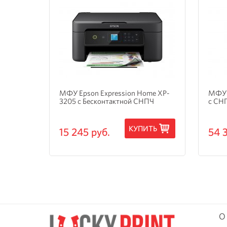
и
МФУ Epson Expression Home XP-
МФУ 
3205 с Бесконтактной СНПЧ
с СН
ТЬ
КУПИТЬ
15 245 руб.
54 
О