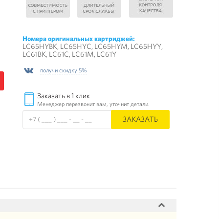
Номера оригинальных картриджей:
LC65HYBK, LC65HYC, LC65HYM, LC65HYY,
LC61BK, LC61C, LC61M, LC61Y
получи скидку 5%
Заказать в 1 клик
Менеджер перезвонит вам, уточнит детали.
ЗАКАЗАТЬ