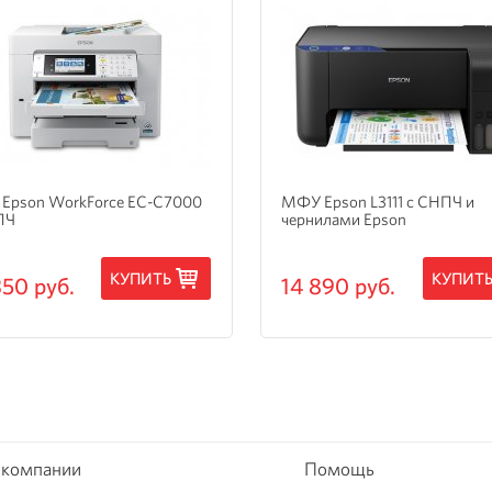
Epson WorkForce EC-C7000
МФУ Epson L3111 с СНПЧ и
ПЧ
чернилами Epson
КУПИТЬ
КУПИТ
350 руб.
14 890 руб.
 компании
Помощь