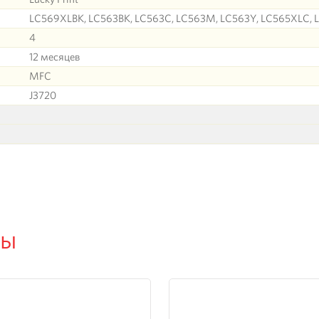
LC569XLBK, LC563BK, LC563C, LC563M, LC563Y, LC565XLC,
4
12 месяцев
MFC
J3720
ры