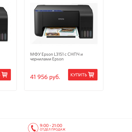
МФУ Epson L3151 с СНПЧ и
МФУ Ep
чернилами Epson
3205 с
Ь
КУПИТЬ
41 956 руб.
15 24
9:00 - 21:00
ОТДЕЛ ПРОДАЖ