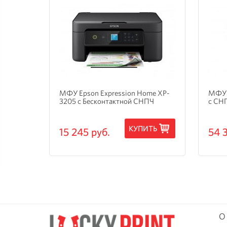
и
МФУ Epson Expression Home XP-
МФУ 
3205 с Бесконтактной СНПЧ
с СН
ТЬ
КУПИТЬ
15 245 руб.
54 
О