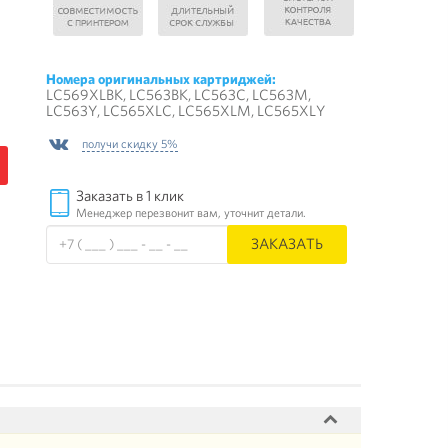
Номера оригинальных картриджей:
LC569XLBK, LC563BK, LC563C, LC563M,
LC563Y, LC565XLC, LC565XLM, LC565XLY
получи скидку 5%
Заказать в 1 клик
Менеджер перезвонит вам, уточнит детали.
ЗАКАЗАТЬ