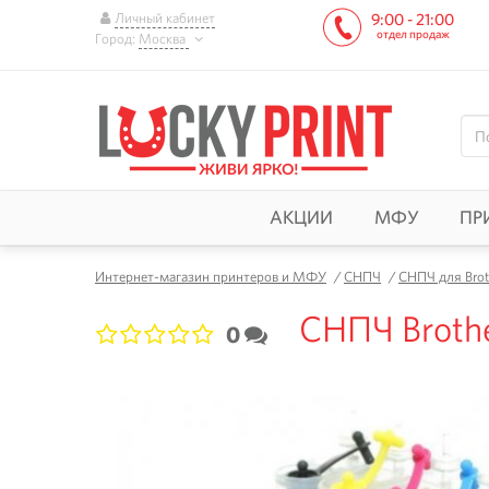
Личный кабинет
9:00 - 21:00
отдел продаж
Город:
Москва
АКЦИИ
МФУ
ПР
Интернет-магазин принтеров и МФУ
/
СНПЧ
/
СНПЧ для Brot
СНПЧ Broth
0
1
2
3
4
5