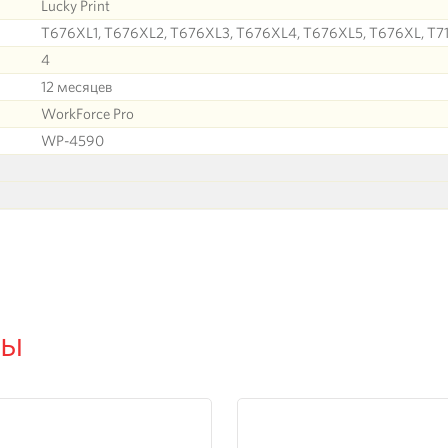
Lucky Print
T676XL1, T676XL2, T676XL3, T676XL4, T676XL5, T676XL, T71
4
12 месяцев
WorkForce Pro
WP-4590
ры