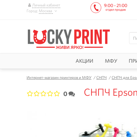
Личный кабинет
9:00 - 21:00
отдел продаж
Город:
Москва
АКЦИИ
МФУ
ПР
Интернет-магазин принтеров и МФУ
/
СНПЧ
/
СНПЧ для Eps
СНПЧ Epson
0
1
2
3
4
5