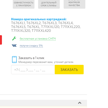
Номера оригинальных картриджей:
T676XL1, T676XL2, T676XL3, T676XL4,
T676XL5, T676XL, T711XXL120, T711XXL220,
T711XXL320, T711XXL420
бесплатная установка СНПЧ
получи скидку 5%
Заказать в 1 клик
Менеджер перезвонит вам, уточнит детали.
ЗАКАЗАТЬ