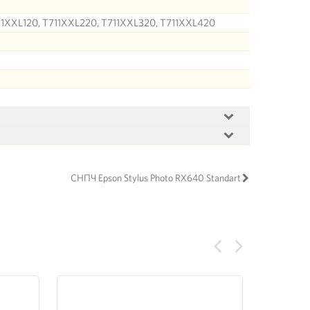
1XXL120, T711XXL220, T711XXL320, T711XXL420
СНПЧ Epson Stylus Photo RX640 Standart