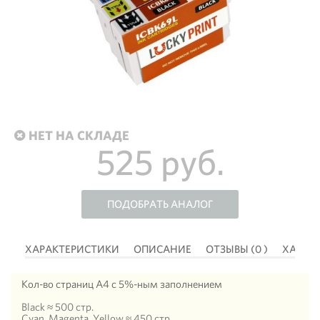
НЕТ НА СКЛАДЕ
525 руб.
ПОДОБРАТЬ АНАЛОГ
 )
ХАРАКТЕРИСТИКИ
ОПИСАНИЕ
ОТЗЫВЫ (0 )
ХАРАК
Кол-во страниц А4 с 5%-ным заполнением
Black ≈ 500 стр.
Cyan, Magenta, Yellow ≈ 450 стр.