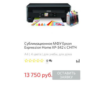
Сублимационное МФУ Epson
Expression Home XP-342 с СНПЧ
A4
4 цвета
для учебы, для дома
0
1
2
3
4
5
ОСТАВИТЬ
13 750 руб.
ЗАЯВКУ