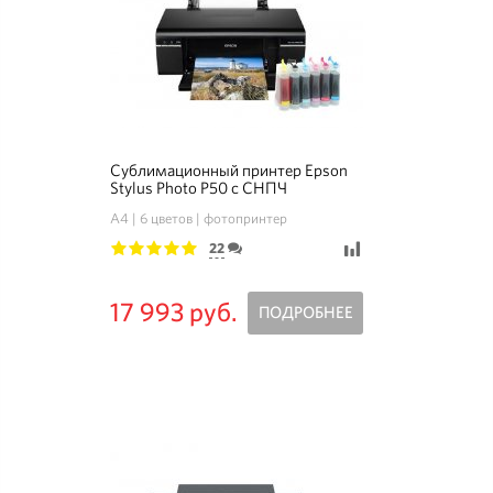
Сублимационный принтер Epson
Stylus Photo P50 с СНПЧ
A4
6 цветов
фотопринтер
22
1
2
3
4
5
17 993 руб.
ПОДРОБНЕЕ