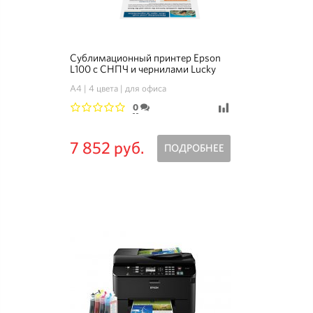
Сублимационный принтер Epson
L100 с СНПЧ и чернилами Lucky
Print
A4
4 цвета
для офиса
0
1
2
3
4
5
7 852 руб.
ПОДРОБНЕЕ