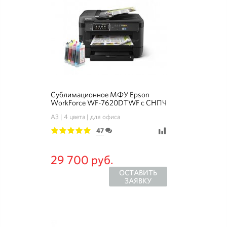
Сублимационное МФУ Epson
WorkForce WF-7620DTWF с СНПЧ
A3
4 цвета
для офиса
47
1
2
3
4
5
29 700 руб.
ОСТАВИТЬ
ЗАЯВКУ