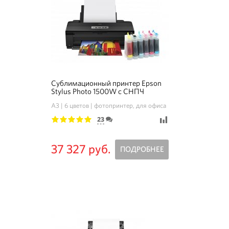
Сублимационный принтер Epson
Stylus Photo 1500W с СНПЧ
A3
6 цветов
фотопринтер, для офиса
23
1
2
3
4
5
37 327 руб.
ПОДРОБНЕЕ