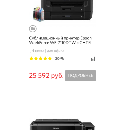
Сублимационный принтер Epson
WorkForce WF-7110DTW с СНПЧ
Standart
4 цвета
для офиса
20
1
2
3
4
5
25 592 руб.
ПОДРОБНЕЕ