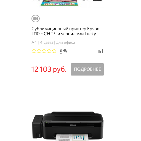
Сублимационный принтер Epson
L110 с СНПЧ и чернилами Lucky
Print
A4
4 цвета
для офиса
0
1
2
3
4
5
12 103 руб.
ПОДРОБНЕЕ