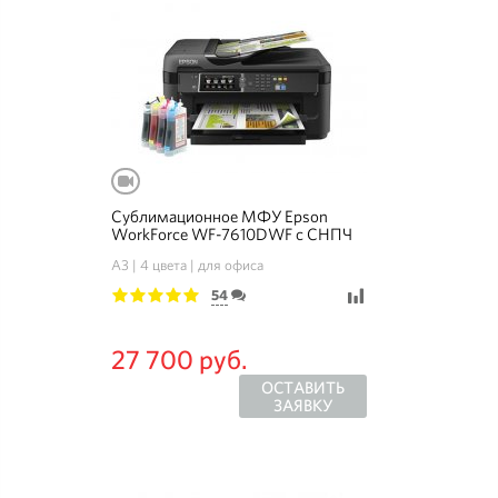
Сублимационное МФУ Epson
WorkForce WF-7610DWF с СНПЧ
A3
4 цвета
для офиса
54
1
2
3
4
5
27 700 руб.
ОСТАВИТЬ
ЗАЯВКУ