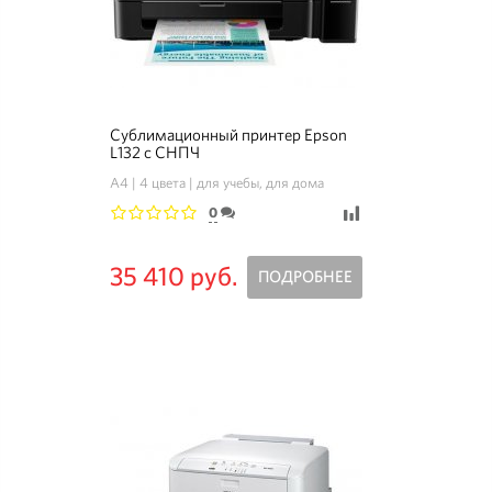
Сублимационный принтер Epson
L132 с СНПЧ
A4
4 цвета
для учебы, для дома
0
1
2
3
4
5
35 410 руб.
ПОДРОБНЕЕ