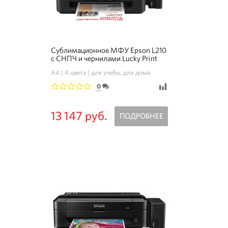
Сублимационное МФУ Epson L210
с СНПЧ и чернилами Lucky Print
A4
4 цвета
для учебы, для дома
0
1
2
3
4
5
13 147 руб.
ПОДРОБНЕЕ