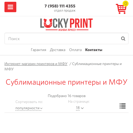
0
7 (958) 111 4355
отдел продаж
Гарантия
Доставка
Оплата
Контакты
Интернет-магазин принтеров и МФУ
/
Сублимационные принтеры и
МФУ
Сублимационные принтеры и МФУ
Подобрано 16 товаров
На странице:
Сортировать по:
Ф
18
популярности