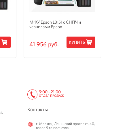
МФУ Epson L3151 с СНПЧ и
МФУ Ep
чернилами Epson
3205 с
Ь
КУПИТЬ
41 956 руб.
15 24
9:00 - 21:00
ОТДЕЛ ПРОДАЖ
Контакты
од
г. Москва , Ленинский проспект, 40,
возле 9 го подъезда