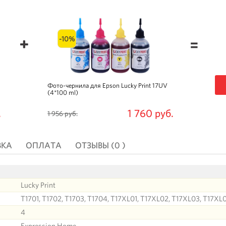
-10%
=
Фото-чернила для Epson Lucky Print 17UV
(4*100 ml)
.
1 760 руб.
1 956 руб.
ВКА
ОПЛАТА
ОТЗЫВЫ (0 )
Lucky Print
T1701, T1702, T1703, T1704, T17XL01, T17XL02, T17XL03, T17XL
4
Expression Home