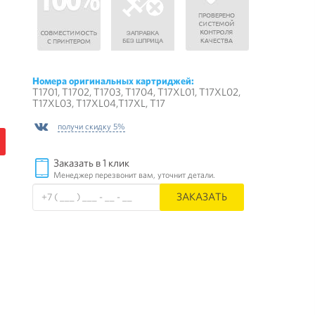
Номера оригинальных картриджей:
T1701, T1702, T1703, T1704, T17XL01, T17XL02,
T17XL03, T17XL04,T17XL, T17
получи скидку 5%
Заказать в 1 клик
Менеджер перезвонит вам, уточнит детали.
ЗАКАЗАТЬ