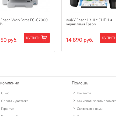
Epson WorkForce EC-C7000
МФУ Epson L3111 с СНПЧ и
ПЧ
чернилами Epson
КУПИТЬ
КУПИТ
350 руб.
14 890 руб.
 компании
Помощь
О нас
Контакты
Оплата и доставка
Как использовать промок
Гарантия
Связаться с нами