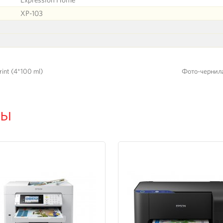
XP-103
int (4*100 ml)
Фото-чернила 
ры