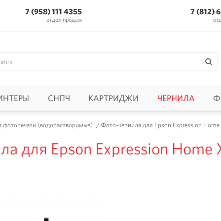
7 (958) 111 4355
7 (812) 
отдел продаж
от
ИНТЕРЫ
СНПЧ
КАРТРИДЖИ
ЧЕРНИЛА
Ф
я фотопечати (водорастворимые)
/
Фото-чернила для Epson Expression Home X
а для Epson Expression Home X