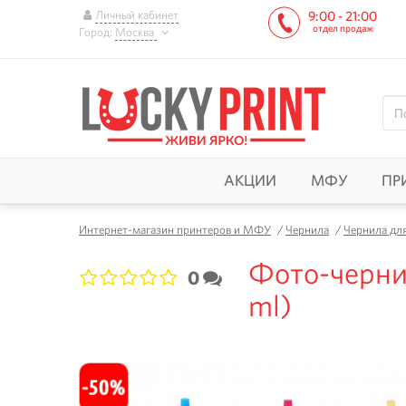
Личный кабинет
9:00 - 21:00
отдел продаж
Город:
Москва
АКЦИИ
МФУ
ПР
Интернет-магазин принтеров и МФУ
/
Чернила
/
Чернила дл
Фото-чернил
0
1
2
3
4
5
ml)