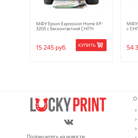
и
МФУ Epson Expression Home XP-
МФУ 
3205 с Бесконтактной СНПЧ
с СН
ТЬ
КУПИТЬ
15 245 руб.
54 
О
Подпишитесь на новости