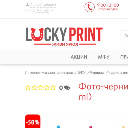
Личный кабинет
9:00 - 21:00
отдел продаж
Город:
Москва
АКЦИИ
МФУ
ПР
Интернет-магазин принтеров и МФУ
/
Чернила
/
Чернила дл
Фото-чернил
0
1
2
3
4
5
ml)