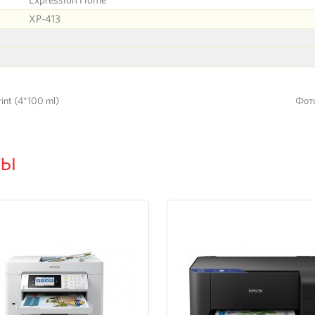
XP-413
int (4*100 ml)
Фото
ры