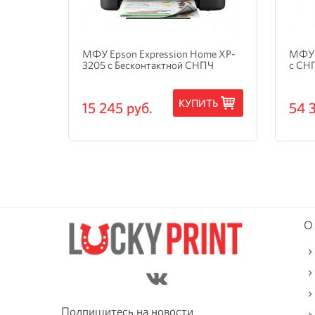
и
МФУ Epson Expression Home XP-
МФУ 
3205 с Бесконтактной СНПЧ
с СН
ТЬ
КУПИТЬ
15 245 руб.
54 
О
Подпишитесь на новости