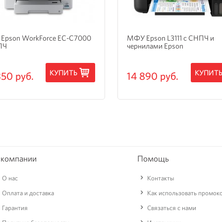
Epson WorkForce EC-C7000
МФУ Epson L3111 с СНПЧ и
ПЧ
чернилами Epson
КУПИТЬ
КУПИТ
350 руб.
14 890 руб.
 компании
Помощь
О нас
Контакты
Оплата и доставка
Как использовать промок
Гарантия
Связаться с нами