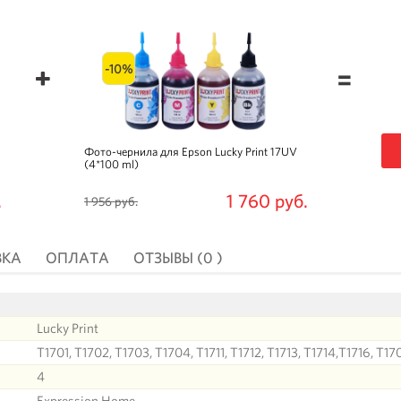
-10%
=
Фото-чернила для Epson Lucky Print 17UV
(4*100 ml)
.
1 760 руб.
1 956 руб.
ВКА
ОПЛАТА
ОТЗЫВЫ (0 )
Lucky Print
T1701, T1702, T1703, T1704, T1711, T1712, T1713, T1714,T1716, T17
4
Expression Home