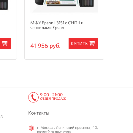
МФУ Epson L3151 с СНПЧ и
МФУ Ep
чернилами Epson
3205 с
Ь
КУПИТЬ
41 956 руб.
15 24
9:00 - 21:00
ОТДЕЛ ПРОДАЖ
Контакты
од
г. Москва , Ленинский проспект, 40,
возле 9 го подъезда