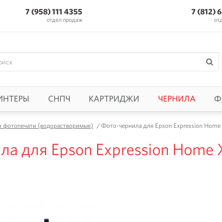
7 (958) 111 4355
7 (812) 
отдел продаж
от
ИНТЕРЫ
СНПЧ
КАРТРИДЖИ
ЧЕРНИЛА
Ф
я фотопечати (водорастворимые)
/
Фото-чернила для Epson Expression Home X
а для Epson Expression Home X